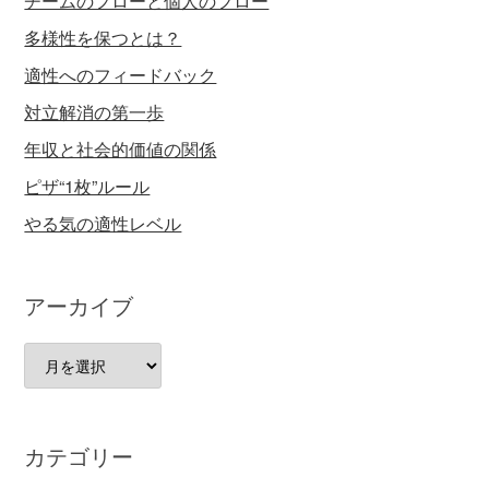
チームのフローと個人のフロー
多様性を保つとは？
適性へのフィードバック
対立解消の第一歩
年収と社会的価値の関係
ピザ“1枚”ルール
やる気の適性レベル
アーカイブ
ア
ー
カ
イ
カテゴリー
ブ