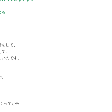
じる
話をして、
えて、
しいのです。
で、
めくってから
、