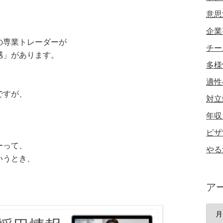
意思
企業
の専業トレーダーが
チー
感」があります。
多様
適性
ですが、
対立
年収
ピザ
ーって、
やる
いうとき、
ア
ア
ー