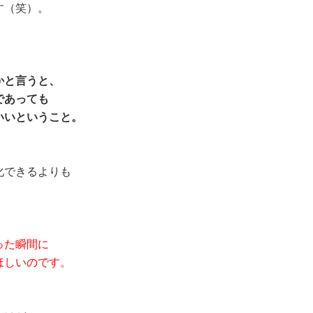
す（笑）。
かと言うと、
であっても
いいということ。
化できるよりも
った瞬間に
ほしいのです。