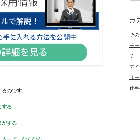
カ
イ
カ
ブ
その
チー
チー
マイ
リー
仕事
くるのです。
とする
じがする
に入ってこなくなる