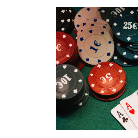
て
で
で
な
ポ
シ
ブ
ス
ェ
ッ
ト
ア
ク
マ
ー
ク