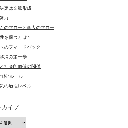
決定は文脈形成
努力
ムのフローと個人のフロー
性を保つとは？
へのフィードバック
解消の第一歩
と社会的価値の関係
“1枚”ルール
気の適性レベル
ーカイブ