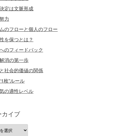
決定は文脈形成
努力
ムのフローと個人のフロー
性を保つとは？
へのフィードバック
解消の第一歩
と社会的価値の関係
“1枚”ルール
気の適性レベル
ーカイブ