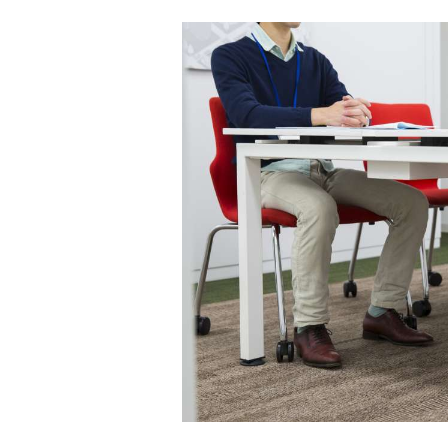
て
で
で
な
ポ
シ
ブ
ス
ェ
ッ
ト
ア
ク
マ
ー
ク