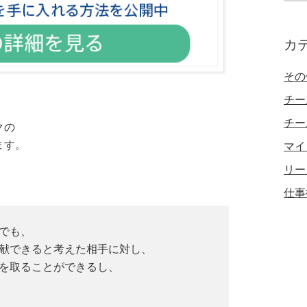
カ
イ
カ
ブ
その
チー
チー
クの
ます。
マイ
リー
仕事
でも、
献できると考えた相手に対し、
を取ることができるし、