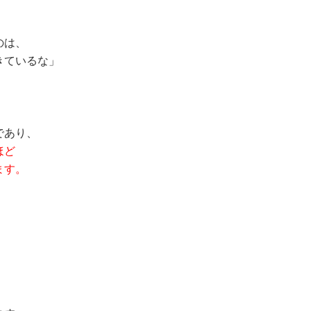
のは、
きているな」
であり、
ほど
ます。