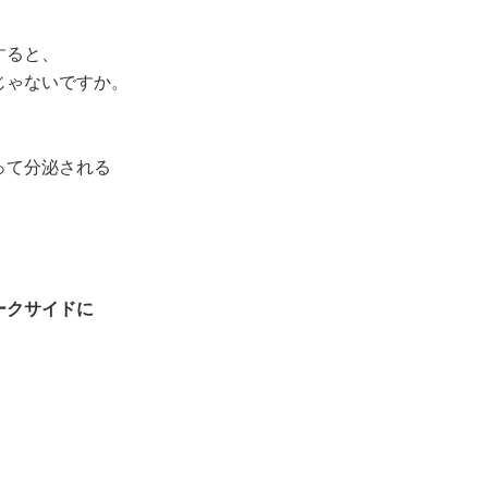
すると、
じゃないですか。
って分泌される
ークサイドに