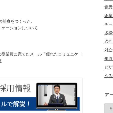
意思
企業
」の前身をつくった、
チー
ニケーションについて
多様
適性
対立
の従業員に宛てたメール「優れたコミュニケー
年収
撃
ピザ
やる
ア
ア
ー